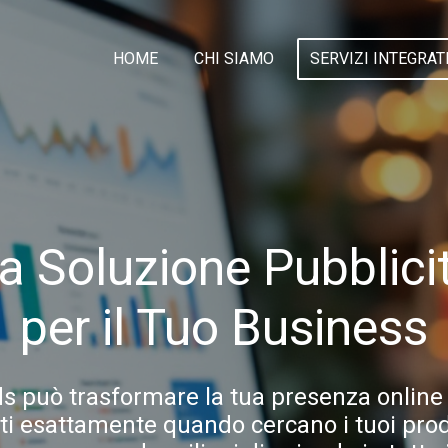
HOME
CHI SIAMO
SERVIZI INTEGRAT
a Soluzione Pubblicit
per il Tuo Business
 può trasformare la tua presenza online
ti esattamente quando cercano i tuoi prodo