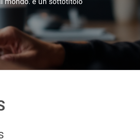
il mondo. è un sottotitolo
S
s